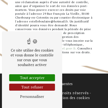
une réclamation auprès d’une autorité de contrôle,
ainsi que d’organiser le sort de vos données post-
mortem. Vous pouvez exercer ces droits par voie
postale à l'adresse 29 Rue François La Vieille, 50100
Cherbourg-en-Cotentin ou par courrier électronique à
l'adresse estelleboulaire@hotmail.fr. Un justificatif
d'identité pourra vous être demandé. Nous
conservons vos données pendant la période de prise
de contact puis pendant la durée de prescription
légale aux fins probatoires et de gestion des
contentieux. Vous avez le droit de vous inscrire sur la
liste d'opposition au démarchage téléphonique,
disponible à cette adresse:
Bloctel.gouv.fr
. Consultez
Ce site utilise des cookies
le site cnil.fr pour plus d’informations sur vos droits.
et vous donne le contrôle
sur ceux que vous
souhaitez activer
Tout accepter
Recherches fréquentes
Tout refuser
©
Vistalid
- 2026 - Tous droits réservés -
Personnaliser
Mentions légales
-
Gestion des cookies