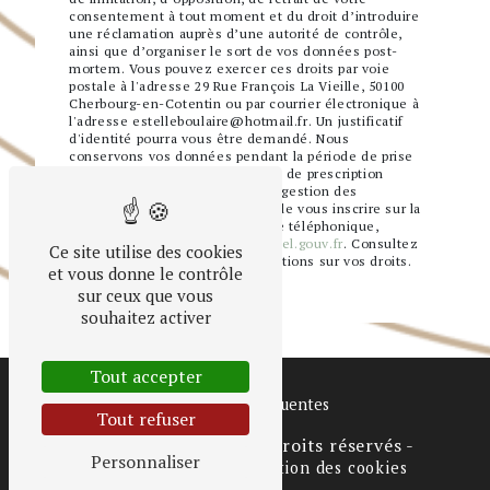
consentement à tout moment et du droit d’introduire
une réclamation auprès d’une autorité de contrôle,
ainsi que d’organiser le sort de vos données post-
mortem. Vous pouvez exercer ces droits par voie
postale à l'adresse 29 Rue François La Vieille, 50100
Cherbourg-en-Cotentin ou par courrier électronique à
l'adresse estelleboulaire@hotmail.fr. Un justificatif
d'identité pourra vous être demandé. Nous
conservons vos données pendant la période de prise
de contact puis pendant la durée de prescription
légale aux fins probatoires et de gestion des
contentieux. Vous avez le droit de vous inscrire sur la
liste d'opposition au démarchage téléphonique,
disponible à cette adresse:
Bloctel.gouv.fr
. Consultez
Ce site utilise des cookies
le site cnil.fr pour plus d’informations sur vos droits.
et vous donne le contrôle
sur ceux que vous
souhaitez activer
Tout accepter
Recherches fréquentes
Tout refuser
©
Vistalid
- 2026 - Tous droits réservés -
Personnaliser
Mentions légales
-
Gestion des cookies