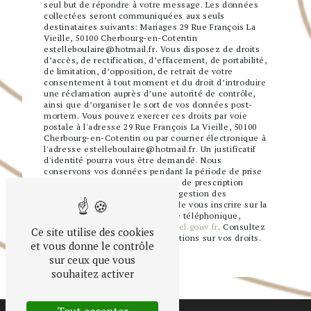
seul but de répondre à votre message. Les données
collectées seront communiquées aux seuls
destinataires suivants: Mariages 29 Rue François La
Vieille, 50100 Cherbourg-en-Cotentin
estelleboulaire@hotmail.fr. Vous disposez de droits
d’accès, de rectification, d’effacement, de portabilité,
de limitation, d’opposition, de retrait de votre
consentement à tout moment et du droit d’introduire
une réclamation auprès d’une autorité de contrôle,
ainsi que d’organiser le sort de vos données post-
mortem. Vous pouvez exercer ces droits par voie
postale à l'adresse 29 Rue François La Vieille, 50100
Cherbourg-en-Cotentin ou par courrier électronique à
l'adresse estelleboulaire@hotmail.fr. Un justificatif
d'identité pourra vous être demandé. Nous
conservons vos données pendant la période de prise
de contact puis pendant la durée de prescription
légale aux fins probatoires et de gestion des
contentieux. Vous avez le droit de vous inscrire sur la
liste d'opposition au démarchage téléphonique,
disponible à cette adresse:
Bloctel.gouv.fr
. Consultez
Ce site utilise des cookies
le site cnil.fr pour plus d’informations sur vos droits.
et vous donne le contrôle
sur ceux que vous
souhaitez activer