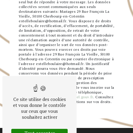
seul but de répondre à votre message. Les données
collectées seront communiquées aux seuls
destinataires suivants: Mariages 29 Rue François La
Vieille, 50100 Cherbourg-en-Cotentin
estelleboulaire@hotmail.fr. Vous disposez de droits
d’accès, de rectification, d’effacement, de portabilité,
de limitation, d’opposition, de retrait de votre
consentement à tout moment et du droit d’introduire
une réclamation auprès d’une autorité de contrôle,
ainsi que d’organiser le sort de vos données post-
mortem. Vous pouvez exercer ces droits par voie
postale à l'adresse 29 Rue François La Vieille, 50100
Cherbourg-en-Cotentin ou par courrier électronique à
l'adresse estelleboulaire@hotmail.fr. Un justificatif
d'identité pourra vous être demandé. Nous
conservons vos données pendant la période de prise
de contact puis pendant la durée de prescription
légale aux fins probatoires et de gestion des
contentieux. Vous avez le droit de vous inscrire sur la
liste d'opposition au démarchage téléphonique,
disponible à cette adresse:
Bloctel.gouv.fr
. Consultez
Ce site utilise des cookies
le site cnil.fr pour plus d’informations sur vos droits.
et vous donne le contrôle
sur ceux que vous
souhaitez activer